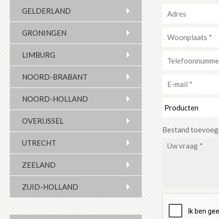
GELDERLAND
GRONINGEN
LIMBURG
NOORD-BRABANT
NOORD-HOLLAND
OVERIJSSEL
Bestand toevoe
UTRECHT
ZEELAND
ZUID-HOLLAND