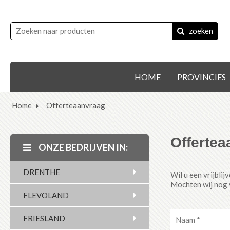
zoeken
HOME
PROVINCIES
Home
Offerteaanvraag
Offertea
ONZE BEDRIJVEN IN:
DRENTHE
Wil u een vrijbli
Mochten wij nog 
FLEVOLAND
FRIESLAND