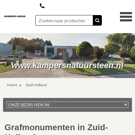
www.andersgedenkmonumenten
www.kampersnatuursteen.nl
www.ronaldbruinstroop.nl
www.degedenkgroep.nl
Home
Zuid-Holland
Grafmonumenten in Zuid-